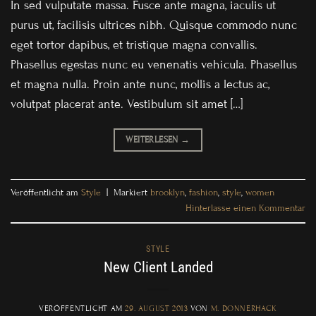
In sed vulputate massa. Fusce ante magna, iaculis ut
purus ut, facilisis ultrices nibh. Quisque commodo nunc
eget tortor dapibus, et tristique magna convallis.
Phasellus egestas nunc eu venenatis vehicula. Phasellus
et magna nulla. Proin ante nunc, mollis a lectus ac,
volutpat placerat ante. Vestibulum sit amet […]
WEITERLESEN
→
Veröffentlicht am
Style
|
Markiert
brooklyn
,
fashion
,
style
,
women
Hinterlasse einen Kommentar
STYLE
New Client Landed
VERÖFFENTLICHT AM
29. AUGUST 2013
VON
M. DONNERHACK